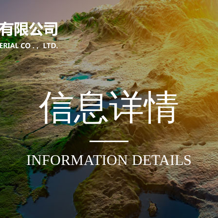
信
息
详
情
INFORMATION DETAILS