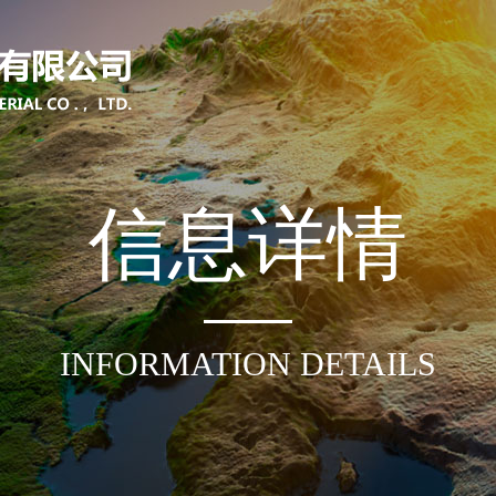
信
息
详
情
INFORMATION DETAILS